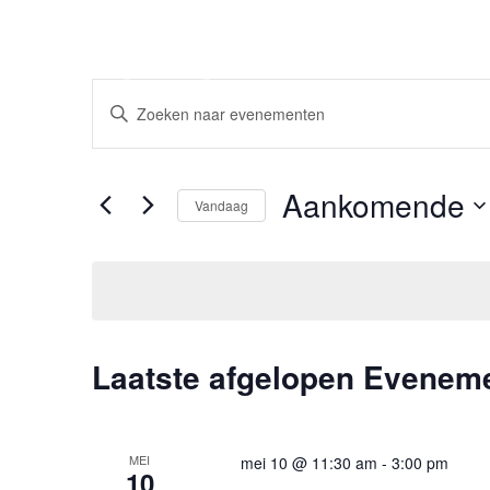
BAR PASTA
Me
EVENEMENTEN
Vul
een
ZOEKEN
keyword
in.
Zoek
EN
voor
Aankomende
Evenementen
Vandaag
WEERGEVEN
met
Selecteer
keyword.
een
NAVIGATIE
datum.
Laatste afgelopen Evenem
MEI
mei 10 @ 11:30 am
-
3:00 pm
10