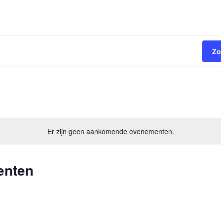
nukaart
Agenda
Vacatures
Pastawork
Zo
Er zijn geen aankomende evenementen.
enten