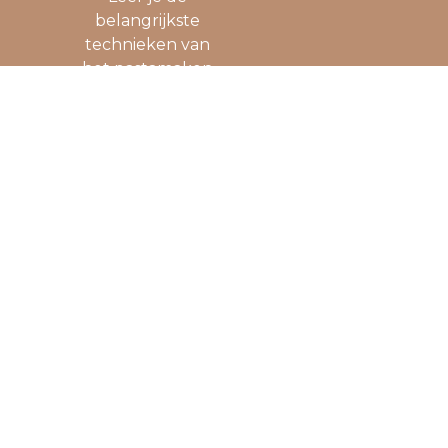
belangrijkste
technieken van
het pastamaken
Eten we samen
aan tafel wat we
hebben bereid
Krijg je alle
recepten + tips &
tricks mee naar
huis
Zijn 2 drankjes
inbegrepen (extra
drankjes of
tiramisu kunnen
worden besteld)
Tijd
: 18.00 – ±21.30
Maximaal
8
deelnemers