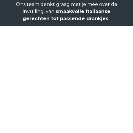
Ons team denkt graag met je mee over de
invulling, van
smaakvolle Italiaanse
gerechten tot passende drankjes
.
DOE HIER JOUW
AANVRAAG
Neem contact met ons op om de
mogelijkheden te bespreken en maak van jouw