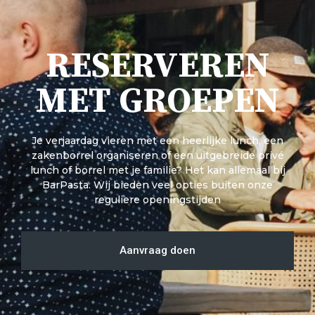
RESERVEREN
MET GROEPEN
Je verjaardag vieren met een heerlijke lunch, een
zakenborrel organiseren of een uitgebreide privé
lunch of borrel met je familie? Het kan allemaal bij
BarPasta. Wij bieden veel opties buiten onze
reguliere openingstijden
Aanvraag doen